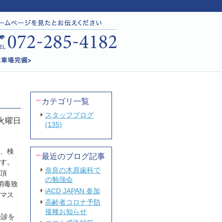
カテゴリ一覧
スタッフブログ
 火曜日
(135)
、検
最近のブログ記事
す。
奈良の木原歯科で
頂
の勉強会
消毒致
iACD JAPAN 参加
マス
高齢者コロナ予防
接種お知らせ
受診を