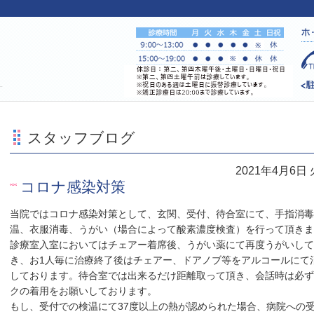
す
スタッフブログ
2021年4月6日
コロナ感染対策
当院ではコロナ感染対策として、玄関、受付、待合室にて、手指消毒
温、衣服消毒、うがい（場合によって酸素濃度検査）を行って頂きま
診療室入室においてはチェアー着席後、うがい薬にて再度うがいして
き、お1人毎に治療終了後はチェアー、ドアノブ等をアルコールにて
しております。待合室では出来るだけ距離取って頂き、会話時は必ず
クの着用をお願いしております。
もし、受付での検温にて37度以上の熱が認められた場合、病院への