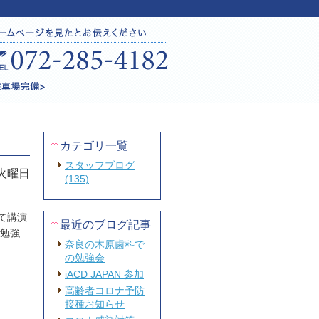
カテゴリ一覧
スタッフブログ
 火曜日
(135)
て講演
最近のブログ記事
勉強
奈良の木原歯科で
の勉強会
iACD JAPAN 参加
高齢者コロナ予防
接種お知らせ