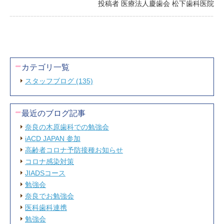
投稿者 医療法人慶歯会 松下歯科医院
カテゴリ一覧
スタッフブログ (135)
最近のブログ記事
奈良の木原歯科での勉強会
iACD JAPAN 参加
高齢者コロナ予防接種お知らせ
コロナ感染対策
JIADSコース
勉強会
奈良でお勉強会
医科歯科連携
勉強会