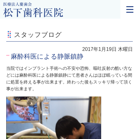
スタッフブログ
2017年1月19日 木曜日
麻酔科医による静脈鎮静
当院ではインプラント手術への不安や恐怖、嘔吐反射の酷い方な
どには麻酔科医による静脈鎮静にて患者さんはほぼ眠っている間
に処置を終える事が出来ます。終わった後もスッキリ帰って頂く
事が出来ます。